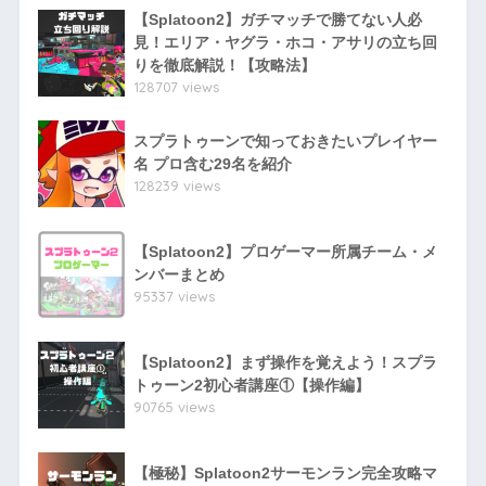
【Splatoon2】ガチマッチで勝てない人必
見！エリア・ヤグラ・ホコ・アサリの立ち回
りを徹底解説！【攻略法】
128707 views
スプラトゥーンで知っておきたいプレイヤー
名 プロ含む29名を紹介
128239 views
【Splatoon2】プロゲーマー所属チーム・メ
ンバーまとめ
95337 views
【Splatoon2】まず操作を覚えよう！スプラ
トゥーン2初心者講座①【操作編】
90765 views
【極秘】Splatoon2サーモンラン完全攻略マ