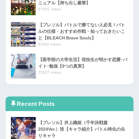
ニュアル【持ち出し厳禁】
81785 views
【ブレソル】バトルで勝てない人必見！バト
ルの仕様・おすすめ作戦・知っておきたいこ
と【BLEACH Brave Souls】
81042 views
【医学部の大学生活】現役生が明かす恋愛･バ
イト･勉強【9つの真実】
73837 views
Recent Posts
【ブレソル】井上織姫（千年決戦篇
2024Ver.）技【キャラ紹介】バトル特化の尖
りキャラ