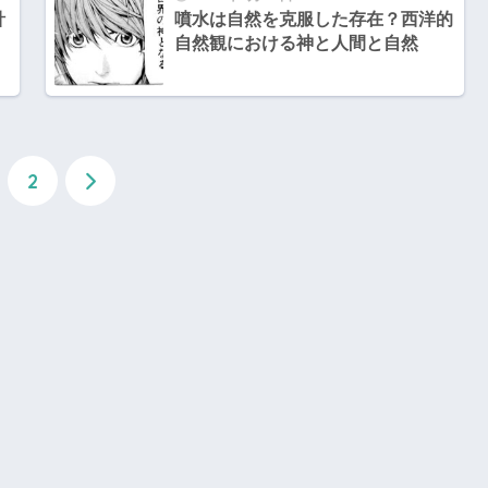
針
噴水は自然を克服した存在？西洋的
自然観における神と人間と自然
2