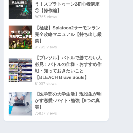
う！スプラトゥーン2初心者講座
①【操作編】
90765 views
【極秘】Splatoon2サーモンラン
完全攻略マニュアル【持ち出し厳
禁】
81785 views
【ブレソル】バトルで勝てない人
必見！バトルの仕様・おすすめ作
戦・知っておきたいこと
【BLEACH Brave Souls】
81037 views
【医学部の大学生活】現役生が明
かす恋愛･バイト･勉強【9つの真
実】
73837 views