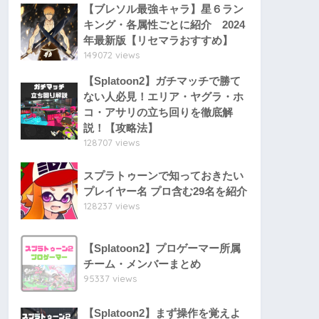
【ブレソル最強キャラ】星６ラン
キング・各属性ごとに紹介 2024
年最新版【リセマラおすすめ】
149072 views
【Splatoon2】ガチマッチで勝て
ない人必見！エリア・ヤグラ・ホ
コ・アサリの立ち回りを徹底解
説！【攻略法】
128707 views
スプラトゥーンで知っておきたい
プレイヤー名 プロ含む29名を紹介
128237 views
【Splatoon2】プロゲーマー所属
チーム・メンバーまとめ
95337 views
【Splatoon2】まず操作を覚えよ