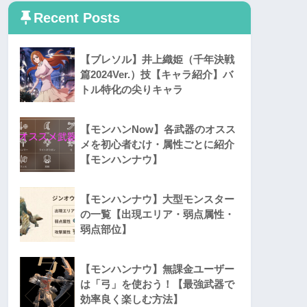
Recent Posts
【ブレソル】井上織姫（千年決戦
篇2024Ver.）技【キャラ紹介】バ
トル特化の尖りキャラ
【モンハンNow】各武器のオスス
メを初心者むけ・属性ごとに紹介
【モンハンナウ】
【モンハンナウ】大型モンスター
の一覧【出現エリア・弱点属性・
弱点部位】
【モンハンナウ】無課金ユーザー
は「弓」を使おう！【最強武器で
効率良く楽しむ方法】