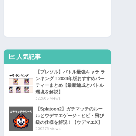
人気記事
【ブレソル】バトル最強キャラ ラ
ンキング！2024年版おすすめパー
ティーまとめ【最新編成とバトル
環境を解説】
322608 views
【Splatoon2】ガチマッチのルー
ルとウデマエゲージ・ヒビ・飛び
級の仕様を解説！【ウデマエX】
200373 views