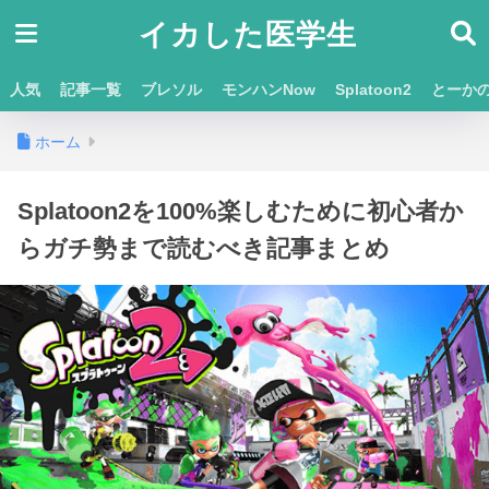
イカした医学生
人気
記事一覧
ブレソル
モンハンNow
Splatoon2
とーか
ホーム
Splatoon2を100%楽しむために初心者か
らガチ勢まで読むべき記事まとめ