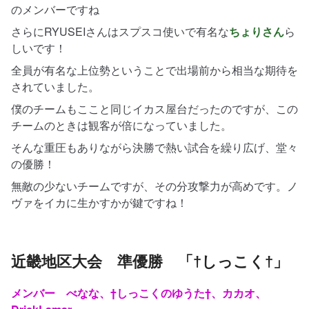
のメンバーですね
さらにRYUSEIさんはスプスコ使いで有名な
ちょりさん
ら
しいです！
全員が有名な上位勢ということで出場前から相当な期待を
されていました。
僕のチームもここと同じイカス屋台だったのですが、この
チームのときは観客が倍になっていました。
そんな重圧もありながら決勝で熱い試合を繰り広げ、堂々
の優勝！
無敵の少ないチームですが、その分攻撃力が高めです。ノ
ヴァをイカに生かすかが鍵ですね！
近畿地区大会 準優勝 「†しっこく†」
メンバー べなな、†しっこくのゆうた†、カカオ、