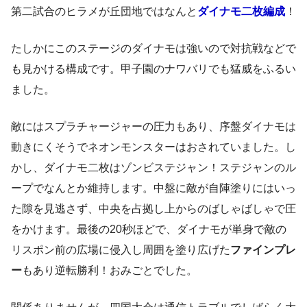
第二試合のヒラメが丘団地ではなんと
ダイナモ二枚編成
！
たしかにこのステージのダイナモは強いので対抗戦などで
も見かける構成です。甲子園のナワバリでも猛威をふるい
ました。
敵にはスプラチャージャーの圧力もあり、序盤ダイナモは
動きにくそうでネオンモンスターはおされていました。し
かし、ダイナモ二枚はゾンビステジャン！ステジャンのル
ープでなんとか維持します。中盤に敵が自陣塗りにはいっ
た隙を見逃さず、中央を占拠し上からのばしゃばしゃで圧
をかけます。最後の20秒ほどで、ダイナモが単身で敵の
リスポン前の広場に侵入し周囲を塗り広げた
ファインプレ
ー
もあり逆転勝利！おみごとでした。