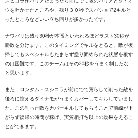
スピコラがバリアたまったら前にでて敵のバリアとダイオ
ウを吐かせたところや、残り３０秒でスパショで2キルと
ったところなどいい立ち回りが多かったです。
ナワバリは残り30秒が本番といわれるほどラスト30秒が
勝敗を分けます。このタイミングでキルをとると、敵が復
帰してもスペシャルもたまらず塗り固められた状態を覆す
のは困難です。このチームはその30秒をうまく制したな
と思います。
また、ロンタム・スシコラが前にでて荒らして削った敵を
後ろに控えるダイナモがうまくカバーしてキルしていまし
た。この削った敵をカバーキルしてもらうことで前線が下
がらず復帰の時間が稼げ、実質相打ち以上の効果をえるこ
とができます。