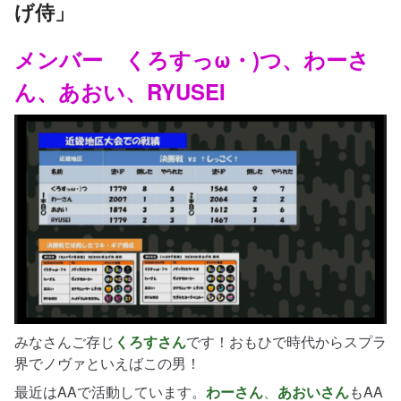
げ侍」
メンバー くろすっω・)つ、わーさ
ん、あおい、RYUSEI
みなさんご存じ
くろすさん
です！おもひで時代からスプラ
界でノヴァといえばこの男！
最近はAAで活動しています。
わーさん
、
あおいさん
もAA