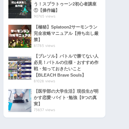
う！スプラトゥーン2初心者講座
①【操作編】
90765 views
【極秘】Splatoon2サーモンラン
完全攻略マニュアル【持ち出し厳
禁】
81785 views
【ブレソル】バトルで勝てない人
必見！バトルの仕様・おすすめ作
戦・知っておきたいこと
【BLEACH Brave Souls】
81028 views
【医学部の大学生活】現役生が明
かす恋愛･バイト･勉強【9つの真
実】
73837 views