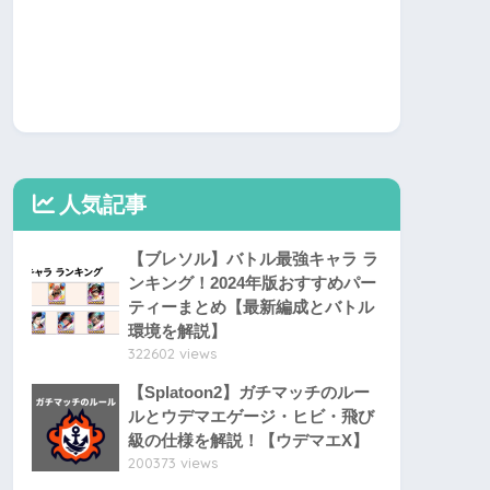
人気記事
【ブレソル】バトル最強キャラ ラ
ンキング！2024年版おすすめパー
ティーまとめ【最新編成とバトル
環境を解説】
322602 views
【Splatoon2】ガチマッチのルー
ルとウデマエゲージ・ヒビ・飛び
級の仕様を解説！【ウデマエX】
200373 views