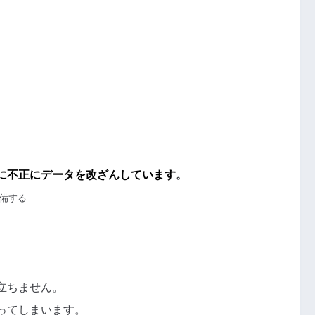
に不正にデータを改ざんしています
。
備する
立ちません。
ってしまいます。