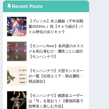
Recent Posts
【ブレソル】井上織姫（千年決戦
篇2024Ver.）技【キャラ紹介】バ
トル特化の尖りキャラ
【モンハンNow】各武器のオスス
メを初心者むけ・属性ごとに紹介
【モンハンナウ】
【モンハンナウ】大型モンスター
の一覧【出現エリア・弱点属性・
弱点部位】
【モンハンナウ】無課金ユーザー
は「弓」を使おう！【最強武器で
効率良く楽しむ方法】