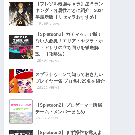
【ブレソル最強キャラ】星６ラン
キング・各属性ごとに紹介 2024
年最新版【リセマラおすすめ】
149069 views
【Splatoon2】ガチマッチで勝て
ない人必見！エリア・ヤグラ・ホ
コ・アサリの立ち回りを徹底解
説！【攻略法】
128707 views
スプラトゥーンで知っておきたい
プレイヤー名 プロ含む29名を紹介
128233 views
【Splatoon2】プロゲーマー所属
チーム・メンバーまとめ
95337 views
【Splatoon2】まず操作を覚えよ