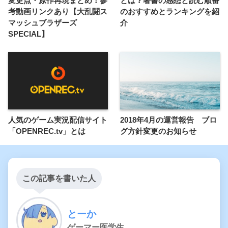
変更点・原作再現まとめ！参
とは？著書の感想と読む順番
考動画リンクあり【大乱闘ス
のおすすめとランキングを紹
マッシュブラザーズ
介
SPECIAL】
人気のゲーム実況配信サイト
2018年4月の運営報告 ブロ
「OPENREC.tv」とは
グ方針変更のお知らせ
この記事を書いた人
とーか
ゲーマー医学生