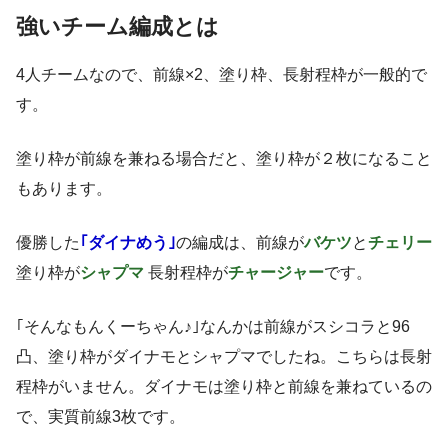
強いチーム編成とは
4人チームなので、前線×2、塗り枠、長射程枠が一般的で
す。
塗り枠が前線を兼ねる場合だと、塗り枠が２枚になること
もあります。
優勝した
｢ダイナめう｣
の編成は、前線が
バケツ
と
チェリー
塗り枠が
シャプマ
長射程枠が
チャージャー
です。
｢そんなもんくーちゃん♪｣なんかは前線がスシコラと96
凸、塗り枠がダイナモとシャプマでしたね。こちらは長射
程枠がいません。ダイナモは塗り枠と前線を兼ねているの
で、実質前線3枚です。