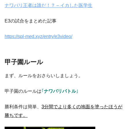
ナワバリ王者は誰だ！？ – イカした医学生
E3の試合をまとめた記事
https://spl-med.xyz/entry/e3video/
甲子園ルール
まず、ルールをおさらいしましょう。
甲子園のルールは
｢
ナワバリバトル
｣
勝利条件は簡単、
3分間でより多くの地面を塗ったほうが
勝ちです。