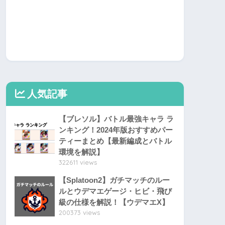
人気記事
【ブレソル】バトル最強キャラ ラ
ンキング！2024年版おすすめパー
ティーまとめ【最新編成とバトル
環境を解説】
322611 views
【Splatoon2】ガチマッチのルー
ルとウデマエゲージ・ヒビ・飛び
級の仕様を解説！【ウデマエX】
200373 views