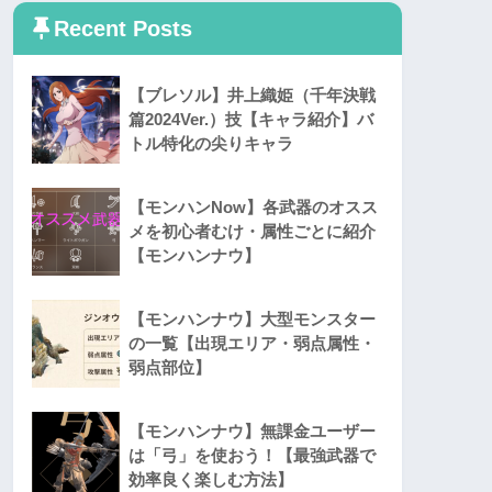
Recent Posts
【ブレソル】井上織姫（千年決戦
篇2024Ver.）技【キャラ紹介】バ
トル特化の尖りキャラ
【モンハンNow】各武器のオスス
メを初心者むけ・属性ごとに紹介
【モンハンナウ】
【モンハンナウ】大型モンスター
の一覧【出現エリア・弱点属性・
弱点部位】
【モンハンナウ】無課金ユーザー
は「弓」を使おう！【最強武器で
効率良く楽しむ方法】