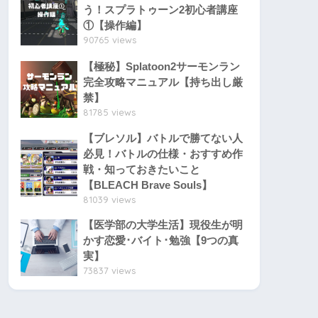
う！スプラトゥーン2初心者講座
①【操作編】
90765 views
【極秘】Splatoon2サーモンラン
完全攻略マニュアル【持ち出し厳
禁】
81785 views
【ブレソル】バトルで勝てない人
必見！バトルの仕様・おすすめ作
戦・知っておきたいこと
【BLEACH Brave Souls】
81039 views
【医学部の大学生活】現役生が明
かす恋愛･バイト･勉強【9つの真
実】
73837 views