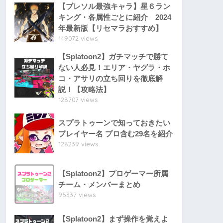
【ブレソル最強キャラ】星６ラン
キング・各属性ごとに紹介 2024
年最新版【リセマラおすすめ】
149072 views
【Splatoon2】ガチマッチで勝て
ない人必見！エリア・ヤグラ・ホ
コ・アサリの立ち回りを徹底解
説！【攻略法】
128707 views
スプラトゥーンで知っておきたい
プレイヤー名 プロ含む29名を紹介
128239 views
【Splatoon2】プロゲーマー所属
チーム・メンバーまとめ
95337 views
【Splatoon2】まず操作を覚えよ